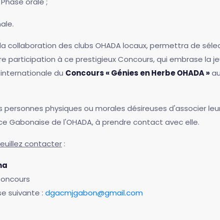
 Phase orale ;
nale.
la collaboration des clubs OHADA locaux, permettra de sélect
e participation à ce prestigieux Concours, qui embrase la j
 internationale du
Concours « Génies en Herbe OHADA »
aur
es personnes physiques ou morales désireuses d'associer le
nce Gabonaise de l'OHADA, à prendre contact avec elle.
euillez contacter
:
ma
Concours
se suivante :
dgacmjgabon@gmail.com