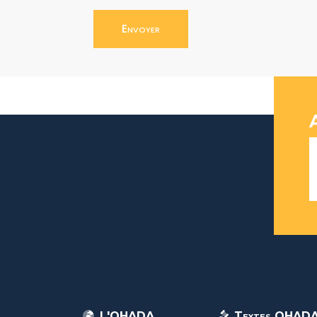
Envoyer
L'OHADA
Textes OHAD