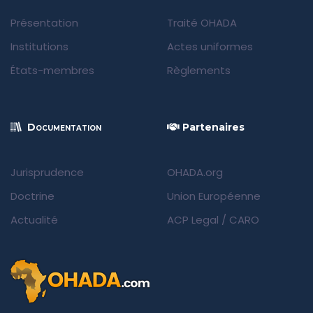
Présentation
Traité OHADA
Institutions
Actes uniformes
États-membres
Règlements
Documentation
Partenaires
Jurisprudence
OHADA.org
Doctrine
Union Européenne
Actualité
ACP Legal
/
CARO