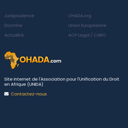
Jurisprudence
OHADA.org
Doctrine
Union Européenne
Actualité
ACP Legal
/
CARO
Site internet de l'Association pour l'Unification du Droit
en Afrique (UNIDA)
Contactez-nous