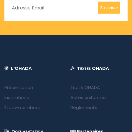
S'abonner
L'OHADA
Textes OHADA
Présentation
Traité OHADA
Institutions
Actes uniformes
États-membres
Règlements
Documentation
Partenaires