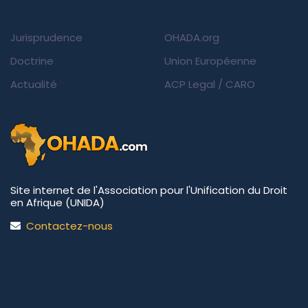
Jurisprudence
OHADA.org
Doctrine
Union Européenne
Actualité
ACP Legal
/
CARO
Site internet de l'Association pour l'Unification du Droit
en Afrique (UNIDA)
Contactez-nous