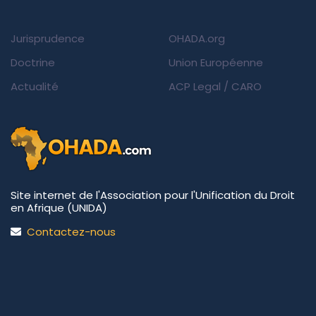
Jurisprudence
OHADA.org
Doctrine
Union Européenne
Actualité
ACP Legal
/
CARO
Site internet de l'Association pour l'Unification du Droit
en Afrique (UNIDA)
Contactez-nous