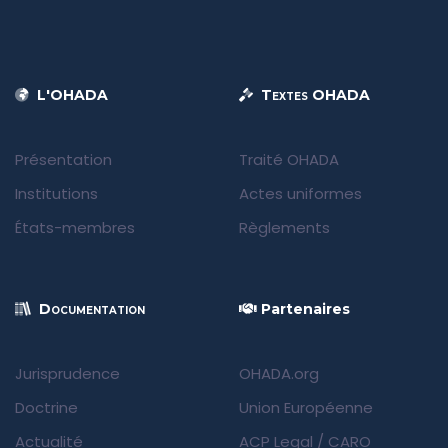
L'OHADA
Textes OHADA
Présentation
Traité OHADA
Institutions
Actes uniformes
États-membres
Règlements
Documentation
Partenaires
Jurisprudence
OHADA.org
Doctrine
Union Européenne
Actualité
ACP Legal
/
CARO