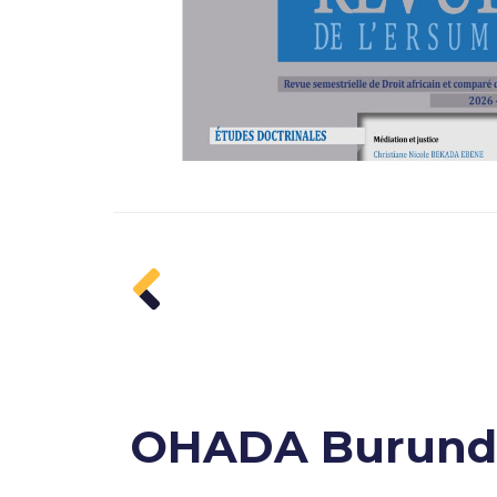
a suite
OHADA Burund