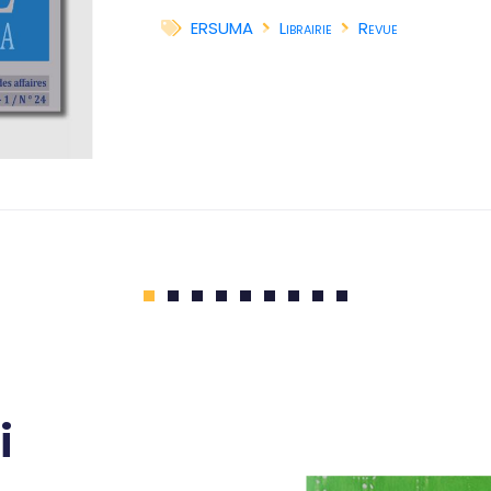
ERSUMA
Librairie
Revue
1
2
3
4
5
6
7
8
9
i