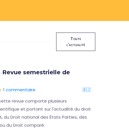
Toute
l'actualité
 Revue semestrielle de
Format
16 oct
1 commentaire
🇧🇯
05/08/
cette revue comporte plusieurs
Ce sémina
ntifique et portant sur l'actualité du droit
permettre
A, du Droit national des États Parties, des
désagréab
 ou du Droit comparé.
CCJA