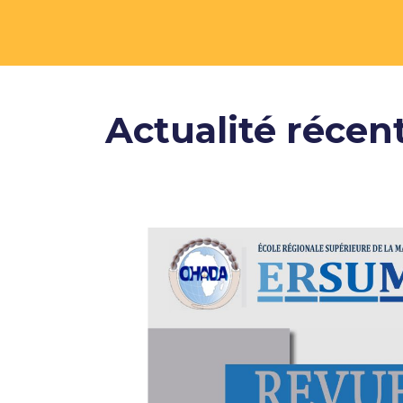
Actualité récen
nue le
🇨🇩
nika
avait pour
ges des