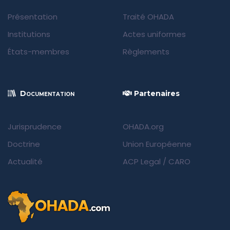
Présentation
Traité OHADA
Institutions
Actes uniformes
États-membres
Règlements
Documentation
Partenaires
Jurisprudence
OHADA.org
Doctrine
Union Européenne
Actualité
ACP Legal
/
CARO