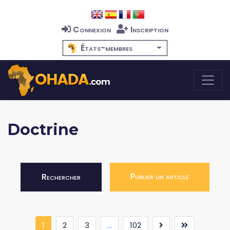
Connexion
Inscription
États-membres
Doctrine
Publier un article
Rechercher
(current)
1
2
3
...
102