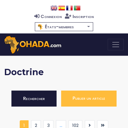
Connexion
Inscription
États-membres
Doctrine
Publier un article
Rechercher
(current)
1
2
3
...
102