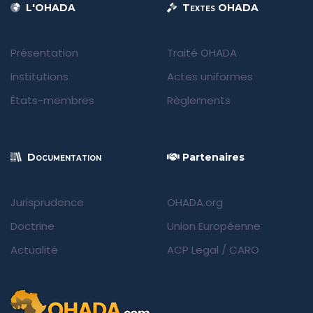
L'OHADA
Textes OHADA
Présentation
Traité OHADA
Institutions
Actes uniformes
États-membres
Règlements
Documentation
Partenaires
Jurisprudence
OHADA.org
Doctrine
Union Européenne
Actualité
ACP Legal
/
CARO