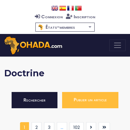
Connexion
Inscription
États-membres
Doctrine
Publier un article
Rechercher
(current)
1
2
3
...
102