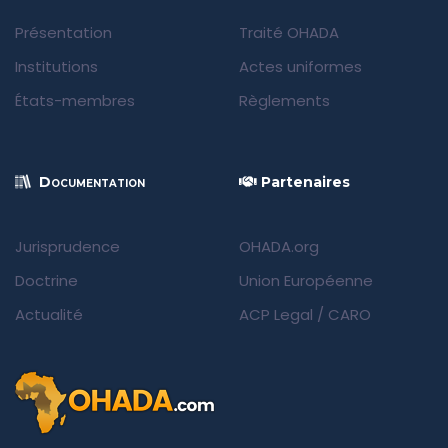
Présentation
Traité OHADA
Institutions
Actes uniformes
États-membres
Règlements
Documentation
Partenaires
Jurisprudence
OHADA.org
Doctrine
Union Européenne
Actualité
ACP Legal
/
CARO