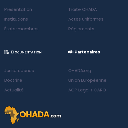
Présentation
Traité OHADA
Institutions
Actes uniformes
États-membres
Règlements
Documentation
Partenaires
Jurisprudence
OHADA.org
Doctrine
Union Européenne
Actualité
ACP Legal
/
CARO