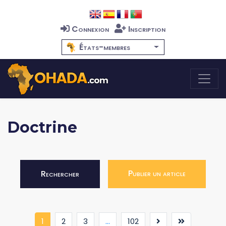
Connexion
Inscription
États-membres
Doctrine
Publier un article
Rechercher
(current)
1
2
3
...
102