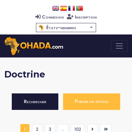
Connexion
Inscription
États-membres
Doctrine
Publier un article
Rechercher
(current)
1
2
3
...
102