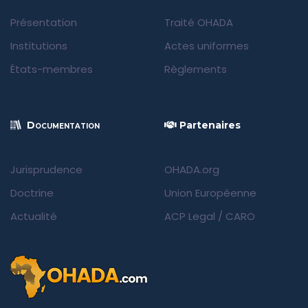
Présentation
Traité OHADA
Institutions
Actes uniformes
États-membres
Règlements
Documentation
Partenaires
Jurisprudence
OHADA.org
Doctrine
Union Européenne
Actualité
ACP Legal
/
CARO