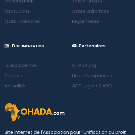
Présentation
Traité OHADA
Institutions
Actes uniformes
États-membres
Règlements
Documentation
Partenaires
Jurisprudence
OHADA.org
Doctrine
Union Européenne
Actualité
ACP Legal
/
CARO
Site internet de l'Association pour l'Unification du Droit