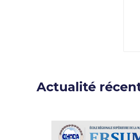
Actualité récen
nue le
🇨🇩