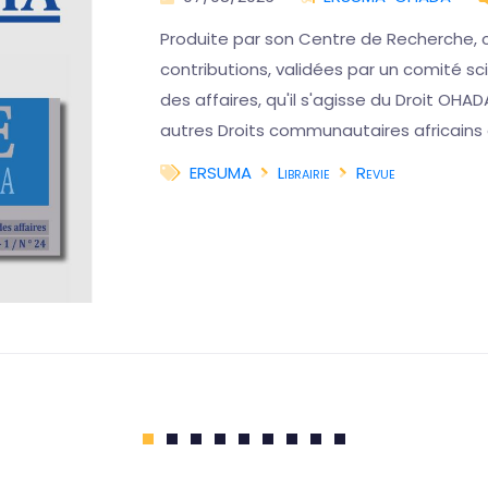
Produite par son Centre de Recherche, 
contributions, validées par un comité scie
des affaires, qu'il s'agisse du Droit OHAD
autres Droits communautaires africains
ERSUMA
Librairie
Revue
1
2
3
4
5
6
7
8
9