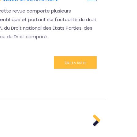
cette revue comporte plusieurs
Ce sémina
ntifique et portant sur l'actualité du droit
permettre
A, du Droit national des États Parties, des
désagréab
 ou du Droit comparé.
CCJA
Lire la suite