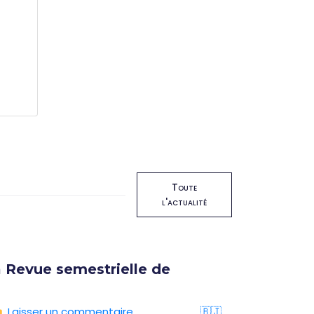
Toute
l'actualité
 Revue semestrielle de
Format
16 oct
Laisser un commentaire
🇧🇯
05/08/