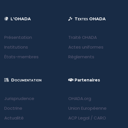
L'OHADA
Textes OHADA
Présentation
Traité OHADA
Institutions
Actes uniformes
États-membres
Règlements
Documentation
Partenaires
Jurisprudence
OHADA.org
Doctrine
Union Européenne
Actualité
ACP Legal
/
CARO