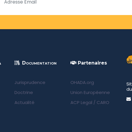
A
Documentation
Partenaires
Jurisprudence
OHADA.org
Si
du
Doctrine
Union Européenne
Actualité
ACP Legal
/
CARO