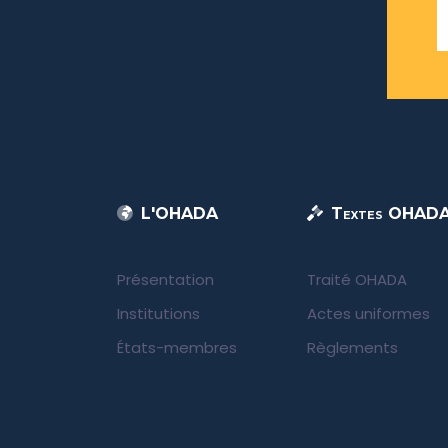
L'OHADA
Textes OHAD
Présentation
Traité OHADA
Institutions
Actes uniformes
États-membres
Règlements