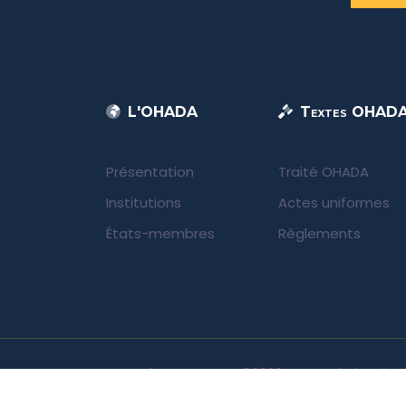
L'OHADA
Textes OHAD
Présentation
Traité OHADA
Institutions
Actes uniformes
États-membres
Règlements
UNIDA | OHADA.com
©2026 • Tous droits rése