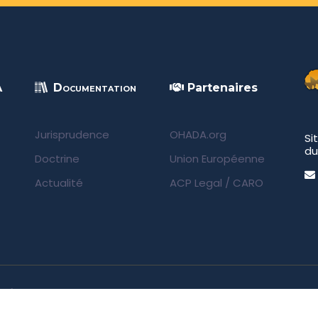
A
Documentation
Partenaires
Jurisprudence
OHADA.org
Si
du
Doctrine
Union Européenne
Actualité
ACP Legal
/
CARO
rvés