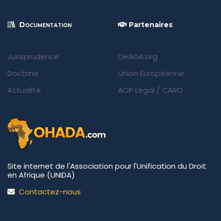
Documentation
Partenaires
Jurisprudence
OHADA.org
Doctrine
Union Européenne
Actualité
ACP Legal
/
CARO
Site internet de l'Association pour l'Unification du Droit
en Afrique (UNIDA)
Contactez-nous