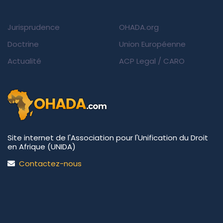
Jurisprudence
OHADA.org
Doctrine
Union Européenne
Actualité
ACP Legal
/
CARO
Site internet de l'Association pour l'Unification du Droit
en Afrique (UNIDA)
Contactez-nous