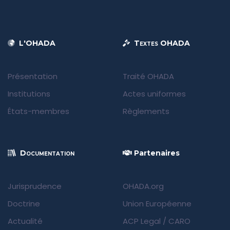
L'OHADA
Textes OHADA
Présentation
Traité OHADA
Institutions
Actes uniformes
États-membres
Règlements
Documentation
Partenaires
Jurisprudence
OHADA.org
Doctrine
Union Européenne
Actualité
ACP Legal
/
CARO