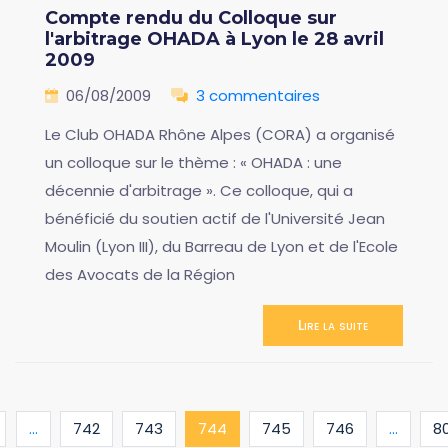
Compte rendu du Colloque sur
l'arbitrage OHADA à Lyon le 28 avril
2009
06/08/2009
3 commentaires
Le Club OHADA Rhône Alpes (CORA) a organisé
un colloque sur le thème : « OHADA : une
décennie d'arbitrage ». Ce colloque, qui a
bénéficié du soutien actif de l'Université Jean
Moulin (Lyon III), du Barreau de Lyon et de l'Ecole
des Avocats de la Région
Lire la suite
(current)
...
742
743
744
745
746
...
8