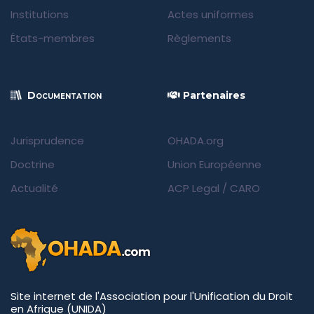
Institutions
Actes uniformes
États-membres
Règlements
Documentation
Partenaires
Jurisprudence
OHADA.org
Doctrine
Union Européenne
Actualité
ACP Legal
/
CARO
Site internet de l'Association pour l'Unification du Droit
en Afrique (UNIDA)