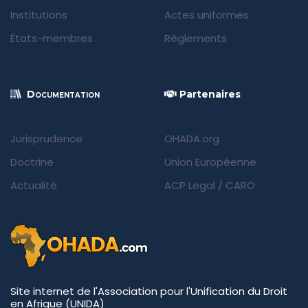
Institutions
Actes uniformes
États-membres
Règlements
Documentation
Partenaires
Jurisprudence
OHADA.org
Doctrine
Union Européenne
Actualité
ACP Legal
/
CARO
Site internet de l'Association pour l'Unification du Droit
en Afrique (UNIDA)