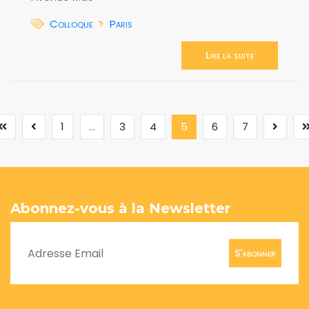
Colloque
Paris
Lire la suite
(current)
1
...
3
4
5
6
7
Abonnez-vous à la Newsletter
S'abonner