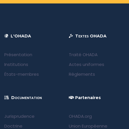
L'OHADA
Textes OHADA
Présentation
Traité OHADA
Institutions
Actes uniformes
États-membres
Règlements
Documentation
Partenaires
Jurisprudence
OHADA.org
Doctrine
Union Européenne