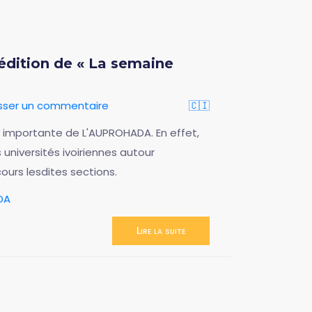
dition de « La semaine
isser un commentaire
🇨🇮
us importante de L'AUPROHADA. En effet,
s universités ivoiriennes autour
ours lesdites sections.
DA
Lire la suite